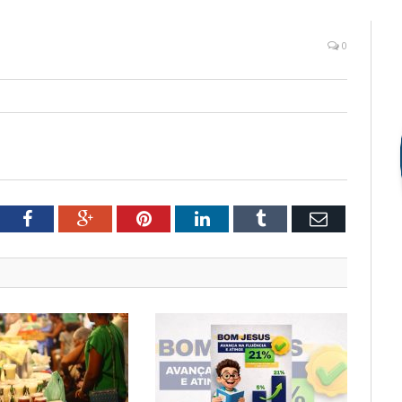
0
tter
Facebook
Google+
Pinterest
LinkedIn
Tumblr
Email