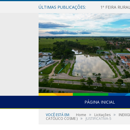
ÚLTIMAS PUBLICAÇÕES:
1ª FEIRA RUR
PÁGINA INICIAL
»
»
VOCÊ ESTÁ EM:
Home
Licitações
INEXI
»
CATÓLICO COSME )
JUSTIFICATIVA-5