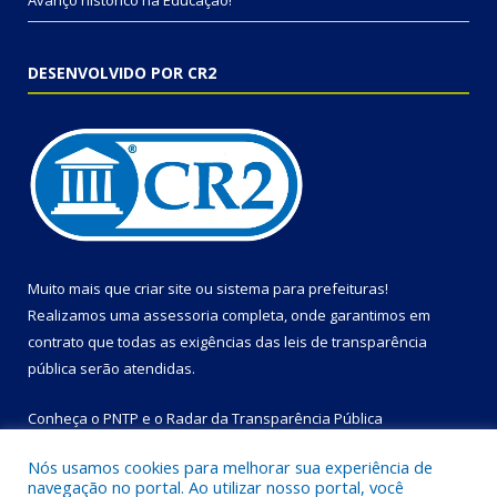
Avanço histórico na Educação!
DESENVOLVIDO POR CR2
Muito mais que
criar site
ou
sistema para prefeituras
!
Realizamos uma
assessoria
completa, onde garantimos em
contrato que todas as exigências das
leis de transparência
pública
serão atendidas.
Conheça o
PNTP
e o
Radar da Transparência Pública
Nós usamos cookies para melhorar sua experiência de
navegação no portal. Ao utilizar nosso portal, você