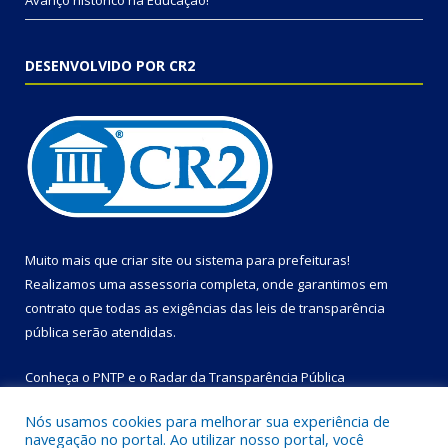
Avanço histórico na Educação!
DESENVOLVIDO POR CR2
Muito mais que
criar site
ou
sistema para prefeituras
!
Realizamos uma
assessoria
completa, onde garantimos em
contrato que todas as exigências das
leis de transparência
pública
serão atendidas.
Conheça o
PNTP
e o
Radar da Transparência Pública
Nós usamos cookies para melhorar sua experiência de
navegação no portal. Ao utilizar nosso portal, você