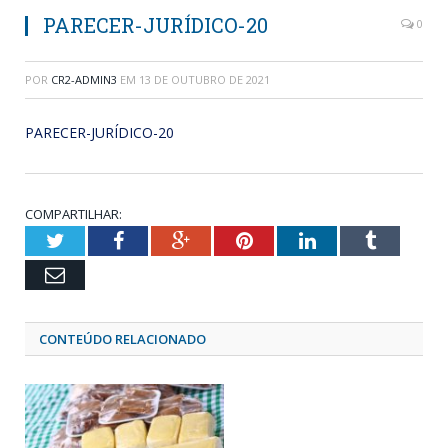
PARECER-JURÍDICO-20
0
POR
CR2-ADMIN3
EM
13 DE OUTUBRO DE 2021
PARECER-JURÍDICO-20
COMPARTILHAR:
Twitter
Facebook
Google+
Pinterest
LinkedIn
Tumblr
Email
CONTEÚDO RELACIONADO