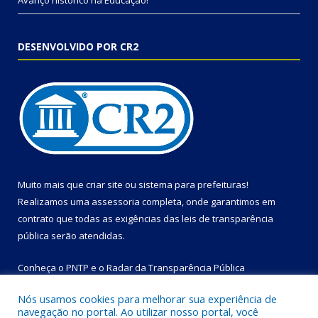
Avanço histórico na Educação!
DESENVOLVIDO POR CR2
Muito mais que
criar site
ou
sistema para prefeituras
!
Realizamos uma
assessoria
completa, onde garantimos em
contrato que todas as exigências das
leis de transparência
pública
serão atendidas.
Conheça o
PNTP
e o
Radar da Transparência Pública
Nós usamos cookies para melhorar sua experiência de
navegação no portal. Ao utilizar nosso portal, você