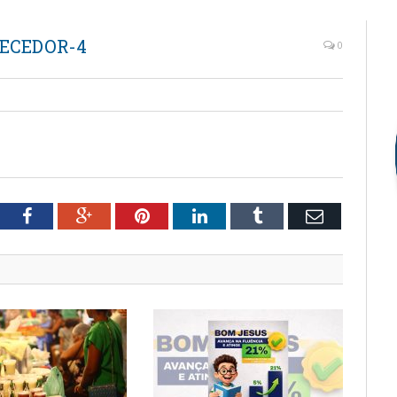
ECEDOR-4
0
tter
Facebook
Google+
Pinterest
LinkedIn
Tumblr
Email