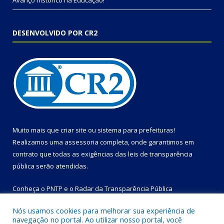
Avanço histórico na Educação!
DESENVOLVIDO POR CR2
Muito mais que
criar site
ou
sistema para prefeituras
!
Realizamos uma
assessoria
completa, onde garantimos em
contrato que todas as exigências das
leis de transparência
pública
serão atendidas.
Conheça o
PNTP
e o
Radar da Transparência Pública
Nós usamos cookies para melhorar sua experiência de
navegação no portal. Ao utilizar nosso portal, você