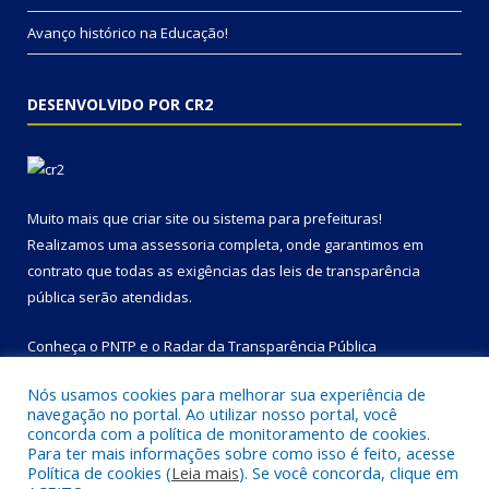
Avanço histórico na Educação!
DESENVOLVIDO POR CR2
Muito mais que
criar site
ou
sistema para prefeituras
!
Realizamos uma
assessoria
completa, onde garantimos em
contrato que todas as exigências das
leis de transparência
pública
serão atendidas.
Conheça o
PNTP
e o
Radar da Transparência Pública
Nós usamos cookies para melhorar sua experiência de
navegação no portal. Ao utilizar nosso portal, você
concorda com a política de monitoramento de cookies.
Para ter mais informações sobre como isso é feito, acesse
Todos os direitos reservados a Prefeitura Municipal de Bom
Política de cookies (
Leia mais
). Se você concorda, clique em
Jesus do Tocantins.