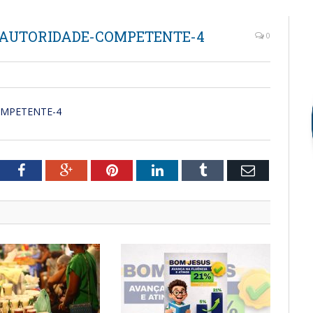
-AUTORIDADE-COMPETENTE-4
0
OMPETENTE-4
tter
Facebook
Google+
Pinterest
LinkedIn
Tumblr
Email