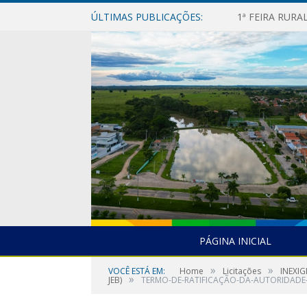
ÚLTIMAS PUBLICAÇÕES:
1ª FEIRA RUR
PÁGINA INICIAL
»
»
VOCÊ ESTÁ EM:
Home
Licitações
INEXIG
»
JEB)
TERMO-DE-RATIFICAÇÃO-DA-AUTORIDADE