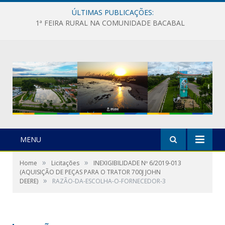
ÚLTIMAS PUBLICAÇÕES:
1ª FEIRA RURAL NA COMUNIDADE BACABAL
MENU
»
»
Home
Licitações
INEXIGIBILIDADE Nº 6/2019-013
(AQUISIÇÃO DE PEÇAS PARA O TRATOR 700J JOHN
»
DEERE)
RAZÃO-DA-ESCOLHA-O-FORNECEDOR-3