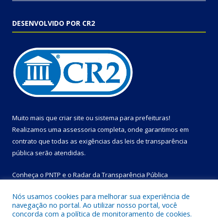
DESENVOLVIDO POR CR2
Muito mais que
criar site
ou
sistema para prefeituras
!
Realizamos uma
assessoria
completa, onde garantimos em
contrato que todas as exigências das
leis de transparência
pública
serão atendidas.
Conheça o
PNTP
e o
Radar da Transparência Pública
Nós usamos cookies para melhorar sua experiência de
navegação no portal. Ao utilizar nosso portal, você
concorda com a política de monitoramento de cookies.