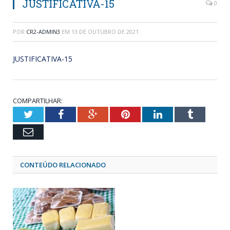
JUSTIFICATIVA-15
0
POR
CR2-ADMIN3
EM
13 DE OUTUBRO DE 2021
JUSTIFICATIVA-15
COMPARTILHAR:
Twitter
Facebook
Google+
Pinterest
LinkedIn
Tumblr
Email
CONTEÚDO RELACIONADO