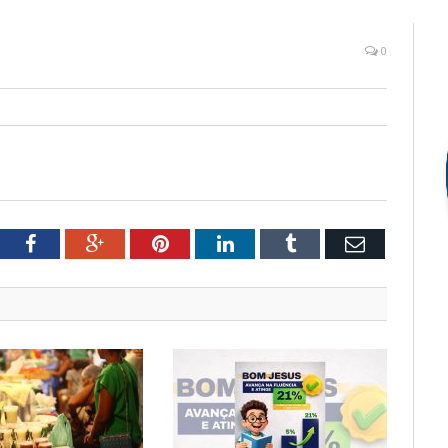
0
tter
Facebook
Google+
Pinterest
LinkedIn
Tumblr
Email