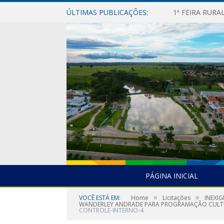
ÚLTIMAS PUBLICAÇÕES:
1ª FEIRA RUR
PÁGINA INICIAL
»
»
VOCÊ ESTÁ EM:
Home
Licitações
INEXI
WANDERLEY ANDRADE PARA PROGRAMAÇÃO CULTUR
CONTROLE-INTERNO-4