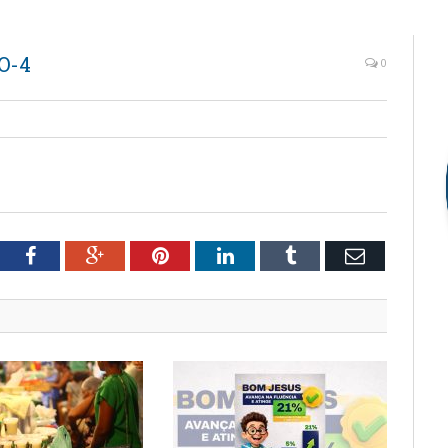
O-4
0
tter
Facebook
Google+
Pinterest
LinkedIn
Tumblr
Email