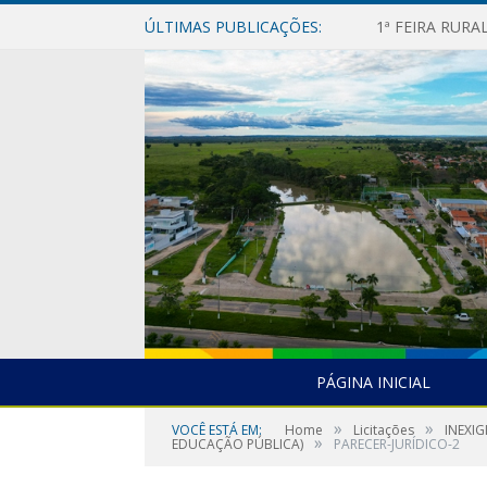
ÚLTIMAS PUBLICAÇÕES:
1ª FEIRA RUR
PÁGINA INICIAL
»
»
VOCÊ ESTÁ EM:
Home
Licitações
INEXI
»
EDUCAÇÃO PÚBLICA)
PARECER-JURÍDICO-2