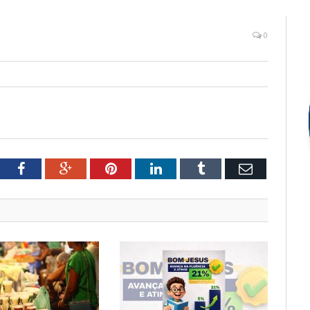
0
tter
Facebook
Google+
Pinterest
LinkedIn
Tumblr
Email