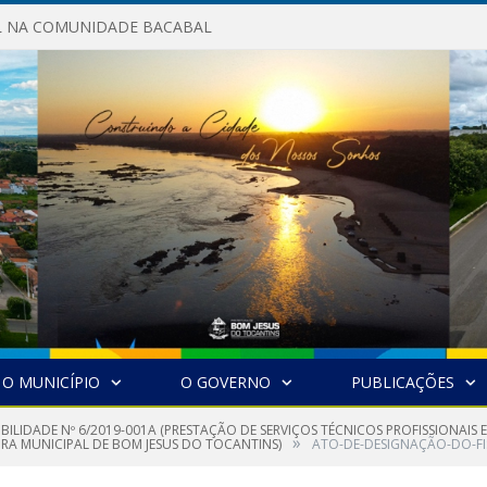
AL NA COMUNIDADE BACABAL
O MUNICÍPIO
O GOVERNO
PUBLICAÇÕES
IBILIDADE Nº 6/2019-001A (PRESTAÇÃO DE SERVIÇOS TÉCNICOS PROFISSIONAIS
»
TURA MUNICIPAL DE BOM JESUS DO TOCANTINS)
ATO-DE-DESIGNAÇÃO-DO-F