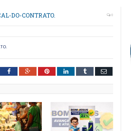
CAL-DO-CONTRATO.
0
TO.
tter
Facebook
Google+
Pinterest
LinkedIn
Tumblr
Email