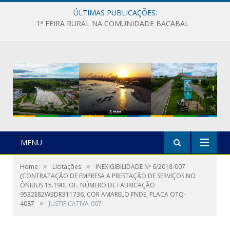
ÚLTIMAS PUBLICAÇÕES:
1ª FEIRA RURAL NA COMUNIDADE BACABAL
MENU
»
»
Home
Licitações
INEXIGIBILIDADE Nº 6/2018-007
(CONTRATAÇÃO DE EMPRESA A PRESTAÇÃO DE SERVIÇOS NO
ÔNIBUS 15.190E OF, NÚMERO DE FABRICAÇÃO
9532E82W3DR311736, COR AMARELO FNDE, PLACA OTQ-
»
4087
JUSTIFICATIVA-007