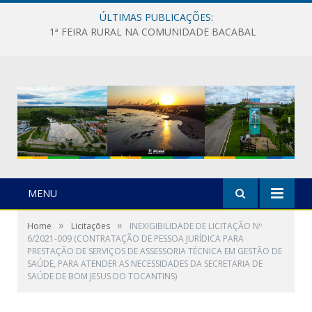
ÚLTIMAS PUBLICAÇÕES:
1ª FEIRA RURAL NA COMUNIDADE BACABAL
MENU
»
»
Home
Licitações
INEXIGIBILIDADE DE LICITAÇÃO Nº
6/2021-009 (CONTRATAÇÃO DE PESSOA JURÍDICA PARA
PRESTAÇÃO DE SERVIÇOS DE ASSESSORIA TÉCNICA EM GESTÃO DE
SAÚDE, PARA ATENDER AS NECESSIDADES DA SECRETARIA DE
SAÚDE DE BOM JESUS DO TOCANTINS)