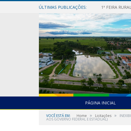
ÚLTIMAS PUBLICAÇÕES:
1ª FEIRA RUR
PÁGINA INICIAL
»
»
VOCÊ ESTÁ EM:
Home
Licitações
INEXI
AOS GOVERNO FEDERAL E ESTADUAL)