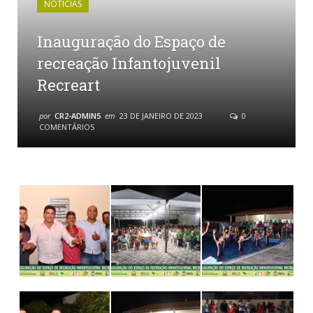
NOTÍCIAS
Inauguração do Espaço de
recreação Infantojuvenil
Recreart
por
CR2-ADMIN5
em
23 DE JANEIRO DE 2023
0
COMENTÁRIOS