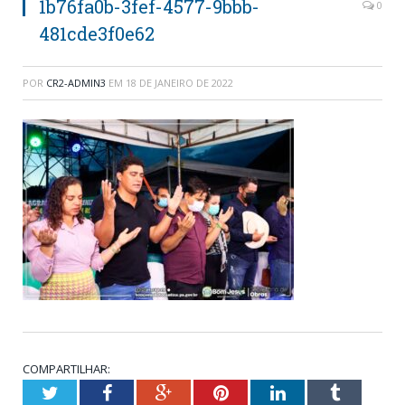
1b76fa0b-3fef-4577-9bbb-
0
481cde3f0e62
POR
CR2-ADMIN3
EM
18 DE JANEIRO DE 2022
COMPARTILHAR:
Twitter
Facebook
Google+
Pinterest
LinkedIn
Tumblr