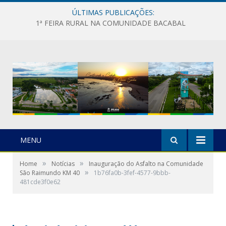
ÚLTIMAS PUBLICAÇÕES:
1ª FEIRA RURAL NA COMUNIDADE BACABAL
MENU
»
»
Home
Notícias
Inauguração do Asfalto na Comunidade
»
São Raimundo KM 40
1b76fa0b-3fef-4577-9bbb-
481cde3f0e62