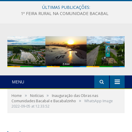
ÚLTIMAS PUBLICAÇÕES:
1ª FEIRA RURAL NA COMUNIDADE BACABAL
MENU
»
»
Home
Notícias
Inauguração das Obras nas
»
Comunidades Bacabal e Bacabalzinho
WhatsApp Image
2022-09-05 at 12.33.52