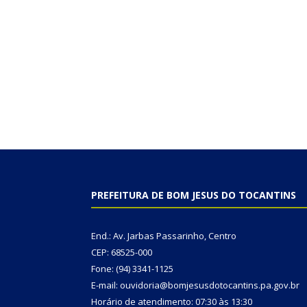
PREFEITURA DE BOM JESUS DO TOCANTINS
End.: Av. Jarbas Passarinho, Centro
CEP: 68525-000
Fone: (94) 3341-1125
E-mail: ouvidoria@bomjesusdotocantins.pa.gov.br
Horário de atendimento: 07:30 às 13:30