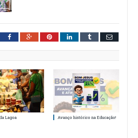
tter
Facebook
Google+
Pinterest
LinkedIn
Tumblr
Email
 da Lagoa
Avanço histórico na Educação!