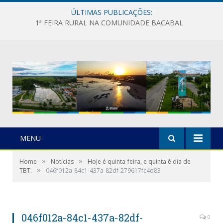
ÚLTIMAS PUBLICAÇÕES:
1ª FEIRA RURAL NA COMUNIDADE BACABAL
MENU
»
»
Home
Notícias
Hoje é quinta-feira, e quinta é dia de
»
TBT.
046f012a-84c1-437a-82df-279617fc4d83
046f012a-84c1-437a-82df-
0