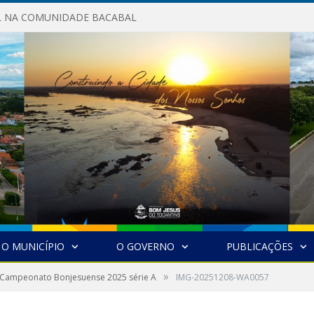
AL NA COMUNIDADE BACABAL
O MUNICÍPIO
O GOVERNO
PUBLICAÇÕES
»
o Campeonato Bonjesuense 2025 série A
IMG-20251208-WA0057