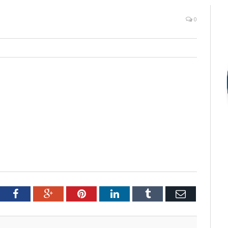
0
tter
Facebook
Google+
Pinterest
LinkedIn
Tumblr
Email