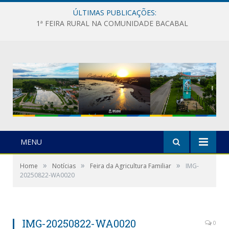
ÚLTIMAS PUBLICAÇÕES:
1ª FEIRA RURAL NA COMUNIDADE BACABAL
MENU
»
»
»
Home
Notícias
Feira da Agricultura Familiar
IMG-
20250822-WA0020
IMG-20250822-WA0020
0