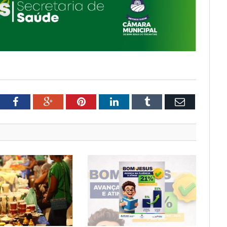
tter
Facebook
Google+
Pinterest
LinkedIn
Tumblr
Email