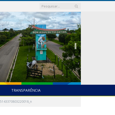
TRANSPARÊNCIA
55143370803220018_n