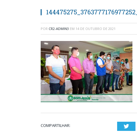
144475275_3763777176977252
POR
CR2-ADMIN3
EM
14 DE OUTUBRO DE 2021
COMPARTILHAR:
Twi