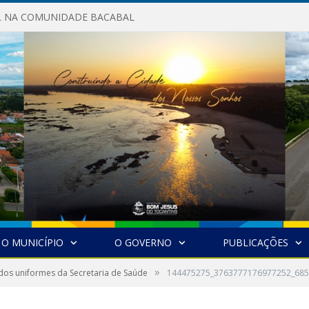
AL NA COMUNIDADE BACABAL
O MUNICÍPIO
O GOVERNO
PUBLICAÇÕES
»
dos uniformes da Secretaria de Saúde
144475275_3763777176977252_68