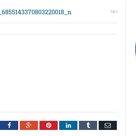
_6855143370803220018_n
0
tter
Facebook
Google+
Pinterest
LinkedIn
Tumblr
Email