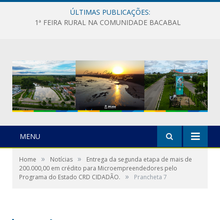
ÚLTIMAS PUBLICAÇÕES:
1ª FEIRA RURAL NA COMUNIDADE BACABAL
MENU
»
»
Home
Notícias
Entrega da segunda etapa de mais de
200.000,00 em crédito para Microempreendedores pelo
»
Programa do Estado CRD CIDADÃO.
Prancheta 7