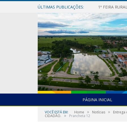
ÚLTIMAS PUBLICAÇÕES:
1ª FEIRA RUR
PÁGINA INICIAL
»
»
VOCÊ ESTÁ EM:
Home
Notícias
Entrega
»
CIDADÃO.
Prancheta 12