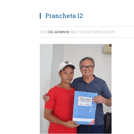
Prancheta 12
POR
CR2-ADMIN18
EM
27 DE OUTUBRO DE 2025