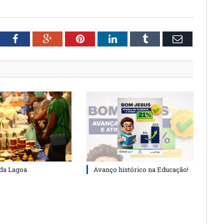
tter
Facebook
Google+
Pinterest
LinkedIn
Tumblr
Email
 da Lagoa
Avanço histórico na Educação!