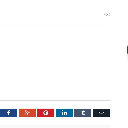
0
tter
Facebook
Google+
Pinterest
LinkedIn
Tumblr
Email