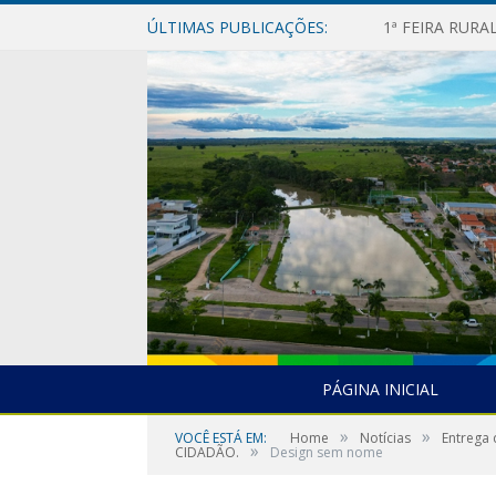
ÚLTIMAS PUBLICAÇÕES:
1ª FEIRA RUR
PÁGINA INICIAL
»
»
VOCÊ ESTÁ EM:
Home
Notícias
Entrega
»
CIDADÃO.
Design sem nome