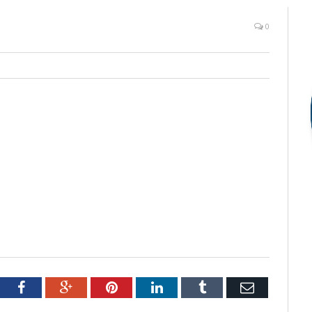
0
tter
Facebook
Google+
Pinterest
LinkedIn
Tumblr
Email