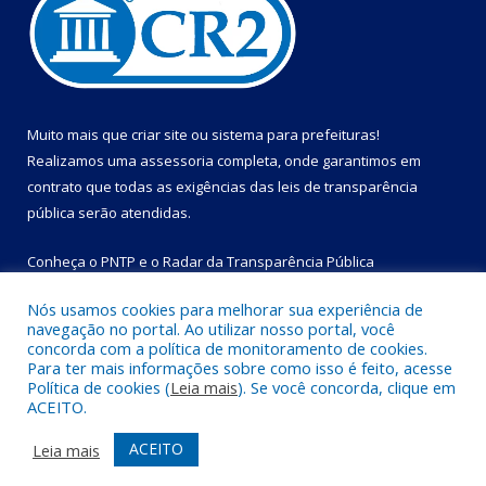
Muito mais que
criar site
ou
sistema para prefeituras
!
Realizamos uma
assessoria
completa, onde garantimos em
contrato que todas as exigências das
leis de transparência
pública
serão atendidas.
Conheça o
PNTP
e o
Radar da Transparência Pública
Nós usamos cookies para melhorar sua experiência de
navegação no portal. Ao utilizar nosso portal, você
concorda com a política de monitoramento de cookies.
Para ter mais informações sobre como isso é feito, acesse
Todos os direitos reservados a Prefeitura Municipal de Bom
Política de cookies (
Leia mais
). Se você concorda, clique em
Jesus do Tocantins.
ACEITO.
Mapa do Site
Acessar Área Administrativa
ACEITO
Leia mais
Acessar Webmail