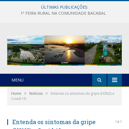
ÚLTIMAS PUBLICAÇÕES:
1ª FEIRA RURAL NA COMUNIDADE BACABAL
MENU
»
»
Home
Notícias
Entenda os sintomas da gripe (H3N2) e
Covid-19
Entenda os sintomas da gripe
0