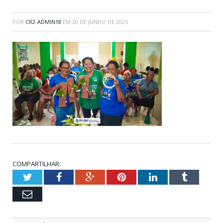
POR
CR2-ADMIN18
EM
30 DE JUNHO DE 2025
COMPARTILHAR:
Twitter
Facebook
Google+
Pinterest
LinkedIn
Tumblr
Email