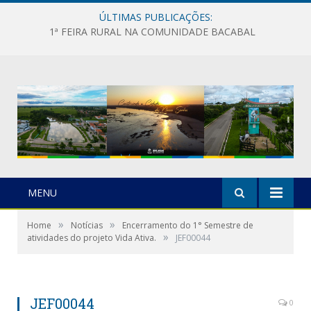
ÚLTIMAS PUBLICAÇÕES:
1ª FEIRA RURAL NA COMUNIDADE BACABAL
MENU
»
»
Home
Notícias
Encerramento do 1° Semestre de
»
atividades do projeto Vida Ativa.
JEF00044
JEF00044
0