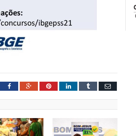
tter
Facebook
Google+
Pinterest
LinkedIn
Tumblr
Email