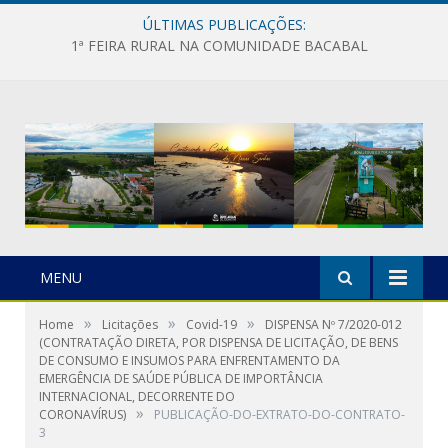
ÚLTIMAS PUBLICAÇÕES:
1ª FEIRA RURAL NA COMUNIDADE BACABAL
MENU
»
»
»
Home
Licitações
Covid-19
DISPENSA Nº 7/2020-012
(CONTRATAÇÃO DIRETA, POR DISPENSA DE LICITAÇÃO, DE BENS
DE CONSUMO E INSUMOS PARA ENFRENTAMENTO DA
EMERGÊNCIA DE SAÚDE PÚBLICA DE IMPORTÂNCIA
INTERNACIONAL, DECORRENTE DO
»
CORONAVÍRUS)
PUBLICAÇÃO-DO-EXTRATO-DO-CONTRATO-
3