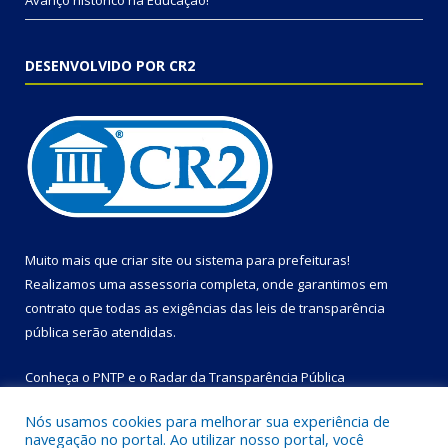
Avanço histórico na Educação!
DESENVOLVIDO POR CR2
Muito mais que
criar site
ou
sistema para prefeituras
!
Realizamos uma
assessoria
completa, onde garantimos em
contrato que todas as exigências das
leis de transparência
pública
serão atendidas.
Conheça o
PNTP
e o
Radar da Transparência Pública
Nós usamos cookies para melhorar sua experiência de
navegação no portal. Ao utilizar nosso portal, você