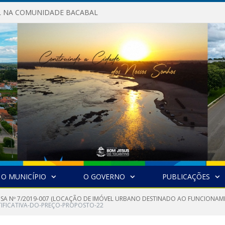
AL NA COMUNIDADE BACABAL
O MUNICÍPIO
O GOVERNO
PUBLICAÇÕES
NSA Nº 7/2019-007 (LOCAÇÃO DE IMÓVEL URBANO DESTINADO AO FUNCIONAM
TIFICATIVA-DO-PREÇO-PROPOSTO-22