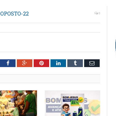
ROPOSTO-22
0
tter
Facebook
Google+
Pinterest
LinkedIn
Tumblr
Email