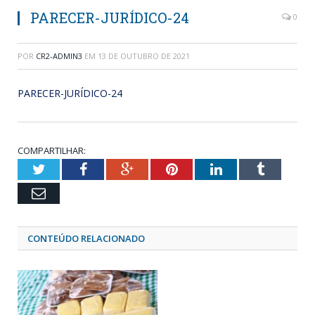
PARECER-JURÍDICO-24
0
POR
CR2-ADMIN3
EM
13 DE OUTUBRO DE 2021
PARECER-JURÍDICO-24
COMPARTILHAR:
Twitter
Facebook
Google+
Pinterest
LinkedIn
Tumblr
Email
CONTEÚDO RELACIONADO