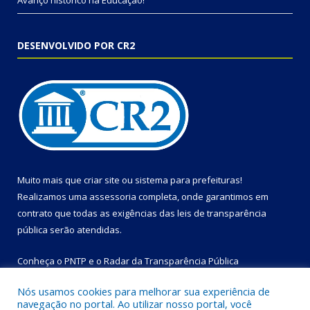
Avanço histórico na Educação!
DESENVOLVIDO POR CR2
Muito mais que
criar site
ou
sistema para prefeituras
!
Realizamos uma
assessoria
completa, onde garantimos em
contrato que todas as exigências das
leis de transparência
pública
serão atendidas.
Conheça o
PNTP
e o
Radar da Transparência Pública
Nós usamos cookies para melhorar sua experiência de
navegação no portal. Ao utilizar nosso portal, você