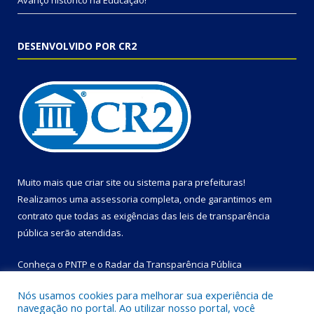
Avanço histórico na Educação!
DESENVOLVIDO POR CR2
Muito mais que
criar site
ou
sistema para prefeituras
!
Realizamos uma
assessoria
completa, onde garantimos em
contrato que todas as exigências das
leis de transparência
pública
serão atendidas.
Conheça o
PNTP
e o
Radar da Transparência Pública
Nós usamos cookies para melhorar sua experiência de
navegação no portal. Ao utilizar nosso portal, você