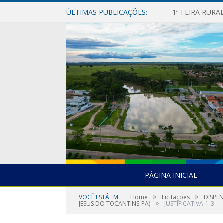
ÚLTIMAS PUBLICAÇÕES:
1ª FEIRA RUR
PÁGINA INICIAL
»
»
VOCÊ ESTÁ EM:
Home
Licitações
DISPE
»
JESUS DO TOCANTINS-PA)
JUSTIFICATIVA-1-3