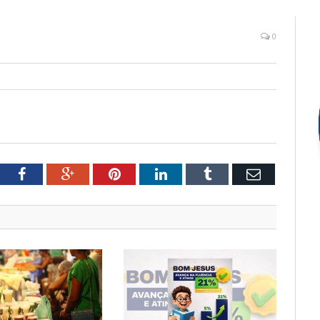
0
tter
Facebook
Google+
Pinterest
LinkedIn
Tumblr
Email