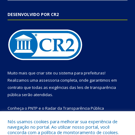
DESENVOLVIDO POR CR2
Muito mais que
criar site
ou
sistema para prefeituras
!
Realizamos uma
assessoria
completa, onde garantimos em
contrato que todas as exigências das
leis de transparência
pública
serão atendidas.
Conheça o
PNTP
e o
Radar da Transparência Pública
Nós usamos cookies para melhorar sua experiência de
navegação no portal. Ao utilizar nosso portal, você
concorda com a política de monitoramento de cookies.