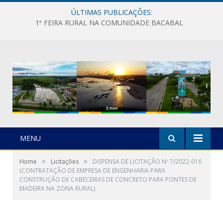
ÚLTIMAS PUBLICAÇÕES:
1ª FEIRA RURAL NA COMUNIDADE BACABAL
MENU
»
»
Home
Licitações
DISPENSA DE LICITAÇÃO Nº 7/2022-016
(CONTRATAÇÃO DE EMPRESA DE ENGENHARIA PARA
CONSTRUÇÃO DE CABECEIRAS DE CONCRETO PARA PONTES DE
MADEIRA NA ZONA RURAL)