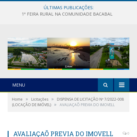
ÚLTIMAS PUBLICAÇÕES:
1ª FEIRA RURAL NA COMUNIDADE BACABAL
MENU
»
»
Home
Licitações
DISPENSA DE LICITAÇÃO Nº 7/2022-008
»
(LOCAÇÃO DE IMÓVEL)
AVALIAÇAÕ PREVIA DO IMOVELL
AVALIAÇAÕ PREVIA DO IMOVELL
0