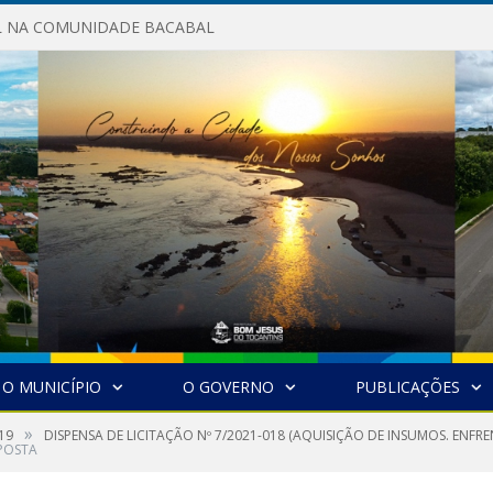
AL NA COMUNIDADE BACABAL
O MUNICÍPIO
O GOVERNO
PUBLICAÇÕES
»
19
DISPENSA DE LICITAÇÃO Nº 7/2021-018 (AQUISIÇÃO DE INSUMOS. ENF
OPOSTA