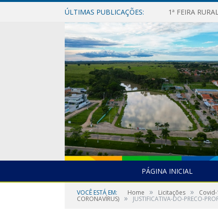
ÚLTIMAS PUBLICAÇÕES:
1ª FEIRA RUR
PÁGINA INICIAL
»
»
VOCÊ ESTÁ EM:
Home
Licitações
Covid-
»
CORONAVÍRUS)
JUSTIFICATIVA-DO-PRECO-PR