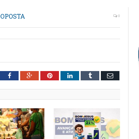
ROPOSTA
0
tter
Facebook
Google+
Pinterest
LinkedIn
Tumblr
Email