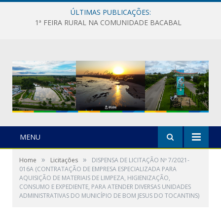
ÚLTIMAS PUBLICAÇÕES:
1ª FEIRA RURAL NA COMUNIDADE BACABAL
MENU
»
»
Home
Licitações
DISPENSA DE LICITAÇÃO Nº 7/2021-
016A (CONTRATAÇÃO DE EMPRESA ESPECIALIZADA PARA
AQUISIÇÃO DE MATERIAIS DE LIMPEZA, HIGIENIZAÇÃO,
CONSUMO E EXPEDIENTE, PARA ATENDER DIVERSAS UNIDADES
ADMINISTRATIVAS DO MUNICÍPIO DE BOM JESUS DO TOCANTINS)