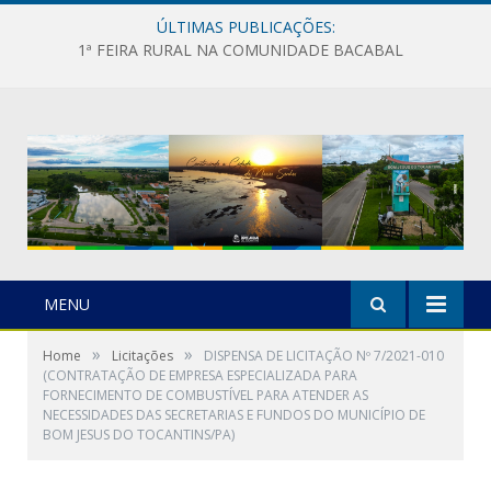
ÚLTIMAS PUBLICAÇÕES:
1ª FEIRA RURAL NA COMUNIDADE BACABAL
MENU
»
»
Home
Licitações
DISPENSA DE LICITAÇÃO Nº 7/2021-010
(CONTRATAÇÃO DE EMPRESA ESPECIALIZADA PARA
FORNECIMENTO DE COMBUSTÍVEL PARA ATENDER AS
NECESSIDADES DAS SECRETARIAS E FUNDOS DO MUNICÍPIO DE
BOM JESUS DO TOCANTINS/PA)