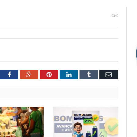
0
tter
Facebook
Google+
Pinterest
LinkedIn
Tumblr
Email