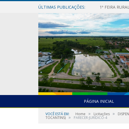
ÚLTIMAS PUBLICAÇÕES:
1ª FEIRA RUR
PÁGINA INICIAL
»
»
VOCÊ ESTÁ EM:
Home
Licitações
DISPE
»
TOCANTINS)
PARECER-JURÍDICO-4