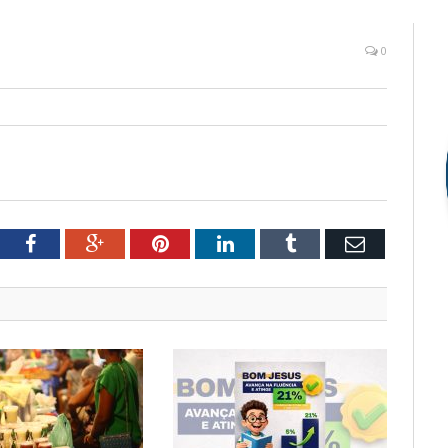
0
tter
Facebook
Google+
Pinterest
LinkedIn
Tumblr
Email