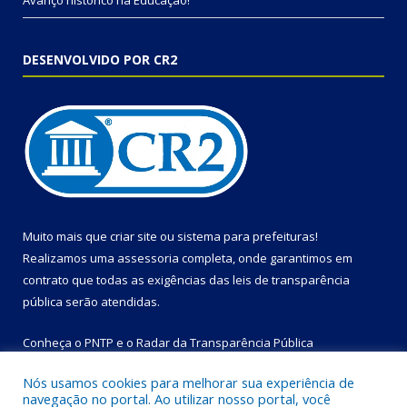
Avanço histórico na Educação!
DESENVOLVIDO POR CR2
Muito mais que
criar site
ou
sistema para prefeituras
!
Realizamos uma
assessoria
completa, onde garantimos em
contrato que todas as exigências das
leis de transparência
pública
serão atendidas.
Conheça o
PNTP
e o
Radar da Transparência Pública
Nós usamos cookies para melhorar sua experiência de
navegação no portal. Ao utilizar nosso portal, você