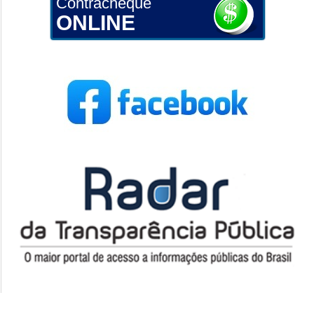
Contracheque
ONLINE