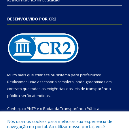
Avanço histórico na Educação!
DESENVOLVIDO POR CR2
Muito mais que
criar site
ou
sistema para prefeituras
!
Realizamos uma
assessoria
completa, onde garantimos em
contrato que todas as exigências das
leis de transparência
pública
serão atendidas.
Conheça o
PNTP
e o
Radar da Transparência Pública
Nós usamos cookies para melhorar sua experiência de
navegação no portal. Ao utilizar nosso portal, você